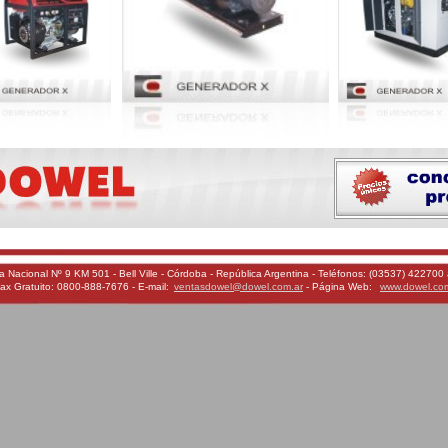
a Nacional Nº 9 KM 501 - Bell Ville - Córdoba - República Argentina - Teléfonos: (03537) 422700 
ax Gratuito: 0800-888-7676 - E-mail:
ventasdowel@dowel.com.ar
- Página Web:
www.dowel.co