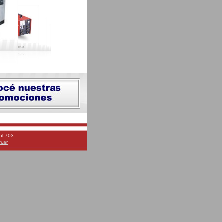
al 703
m.ar