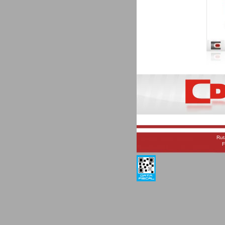
Rut
F