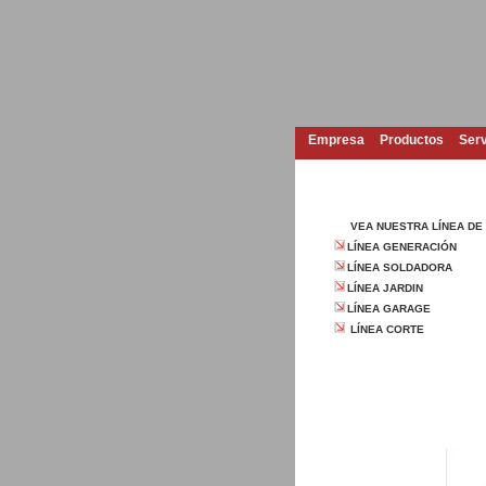
Empresa
Productos
Serv
VEA NUESTRA LÍNEA D
LÍNEA GENERACIÓN
LÍNEA SOLDADORA
LÍNEA JARDIN
LÍNEA GARAGE
LÍNEA CORTE